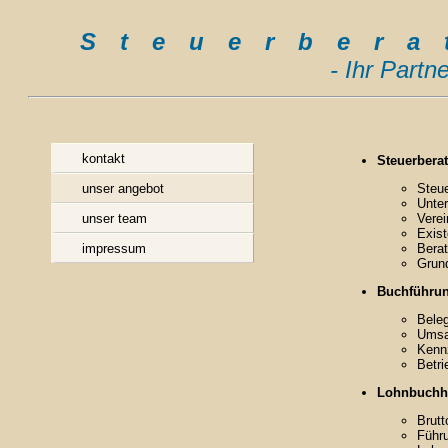
Steuerber
- Ihr Partn
kontakt
Steuerbera
unser angebot
Steue
Unte
unser team
Vere
Exis
impressum
Berat
Grun
Buchführu
Bele
Umsa
Kenn
Betri
Lohnbuchh
Brut
Führ